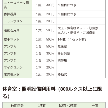
ニュースポーツ用
１組
300円
１種目につき
具
体操器具
１組
200円
１種目につき
トランポリン
１組
200円
大玉・障害物ネット・順位旗・
運動会用具
１式
500円
玉入れ・綱引き・万国旗他
空手マット
１式
500円
144枚（４セット有）
アンプＡ
１台
500円
放送室
アンプＢ
１台
300円
多目的室
アンプＣ
１台
100円
携帯用
マイクロホン
１本
200円
電光表示盤
１組
200円
移動式
体育室：照明設備利用料（800ルクス以上に限
る）
時間区分
1/3面
1/2面・2/3面
全面