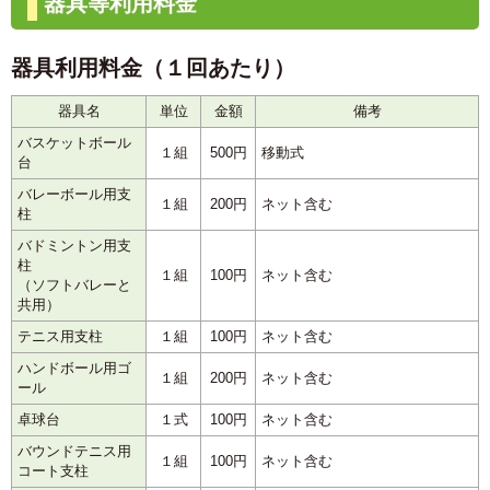
器具等利用料金
器具利用料金（１回あたり）
器具名
単位
金額
備考
バスケットボール
１組
500円
移動式
台
バレーボール用支
１組
200円
ネット含む
柱
バドミントン用支
柱
１組
100円
ネット含む
（ソフトバレーと
共用）
テニス用支柱
１組
100円
ネット含む
ハンドボール用ゴ
１組
200円
ネット含む
ール
卓球台
１式
100円
ネット含む
バウンドテニス用
１組
100円
ネット含む
コート支柱