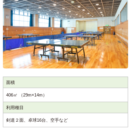
面積
406㎡ （29m×14m）
利用種目
剣道２面、卓球16台、空手など