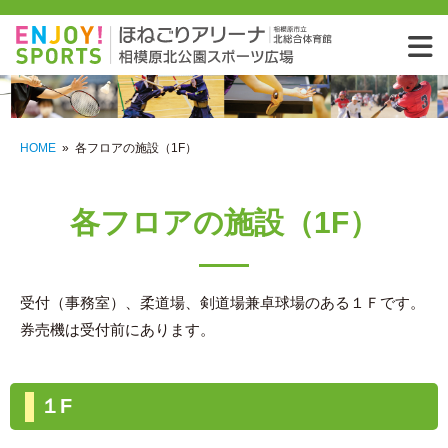
相模
HOME
»
各フロアの施設（1F）
各フロアの施設（1F）
受付（事務室）、柔道場、剣道場兼卓球場のある１Ｆです。
券売機は受付前にあります。
１F