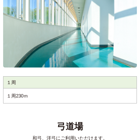
１周
１周230ｍ
弓道場
和弓、洋弓にご利用いただけます。