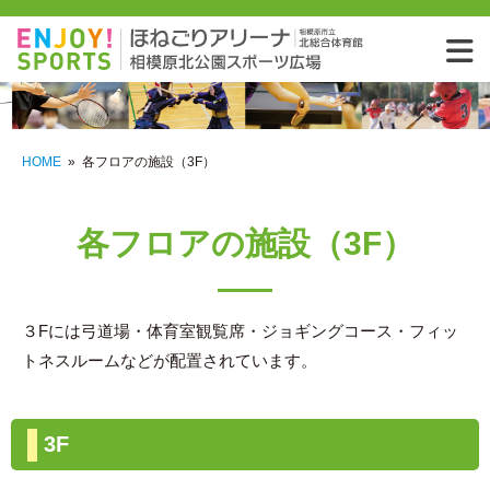
相模
HOME
»
各フロアの施設（3F）
各フロアの施設（3F）
３Fには弓道場・体育室観覧席・ジョギングコース・フィッ
トネスルームなどが配置されています。
3F